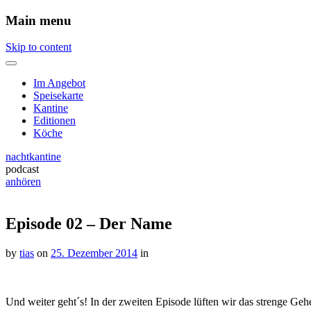
Main menu
Skip to content
Im Angebot
Speisekarte
Kantine
Editionen
Köche
nachtkantine
podcast
anhören
Episode 02 – Der Name
by
tias
on
25. Dezember 2014
in
Und weiter geht´s! In der zweiten Episode lüften wir das strenge Ge